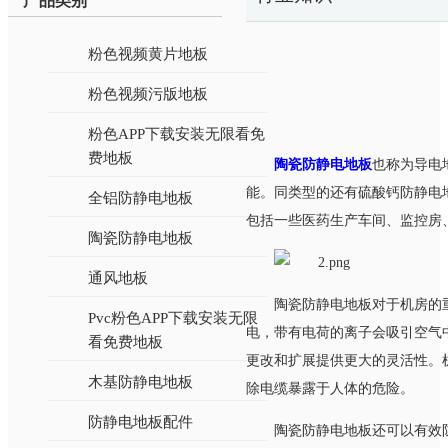
产品类别
粉色视频黄片地板
粉色视频污版地板
粉色APP下载安装无限看免
费地板
陶瓷防静电地板
也称为导电地
能。同类型的还有硫酸钙防静电地
全铝防静电地板
包括一些医药生产车间、监控房
陶瓷防静电地板
通风地板
陶瓷防静电地板对于机房的重
Pvc粉色APP下载安装无限
电，带有电荷的离子会吸引空
看免费地板
更改和扩展提供更大的灵活性。
木基防静电地板
除电缆暴露于人体的危险。
防静电地板配件
陶瓷防静电地板还可以有效防止