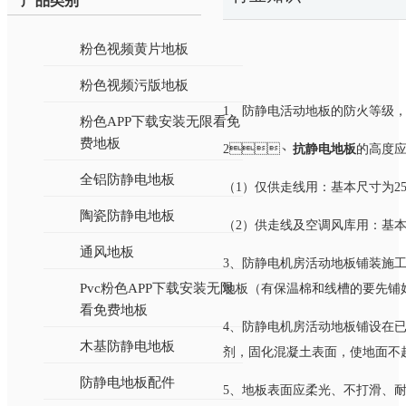
产品类别
粉色视频黄片地板
粉色视频污版地板
1、防静电活动地板的防火等级
粉色APP下载安装无限看免
费地板
2、
抗静电地板
的高度应
全铝防静电地板
（1）仅供走线用：基本尺寸为25
陶瓷防静电地板
（2）供走线及空调风库用：基
通风地板
3、防静电机房活动地板铺装施工
Pvc粉色APP下载安装无限
地板（有保温棉和线槽的要先铺好保
看免费地板
4、防静电机房活动地板铺设在已
木基防静电地板
剂，固化混凝土表面，使地面不起砂
防静电地板配件
5、地板表面应柔光、不打滑、耐磨