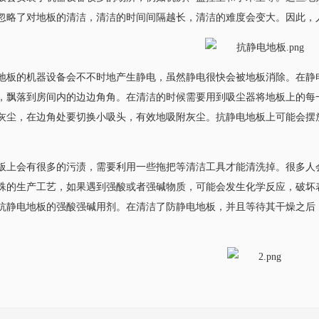
忽略了对地板的清洁，清洁的时间间隔越长，清洁的难度会变大。因此
板的机器设备会不不时地产生静电，虽然静电很快会被地板消除。在
，飘落到房间内的边边角角。在清洁的时候需要用到吸尘器将地板上的每
附灰尘，在边角处要切换小吸头，有效地吸附灰尘。抗静电地板上可能会
上会有很多的污渍，需要利用一些拖把等清洁工具才能清洗掉。很多人会在
产工艺，如果遇到强酸或者强碱物质，可能会发生化学反应，破坏表层的防静
电地板的强酸强碱用剂。在清洁了防静电地板，并且等待其干燥之后