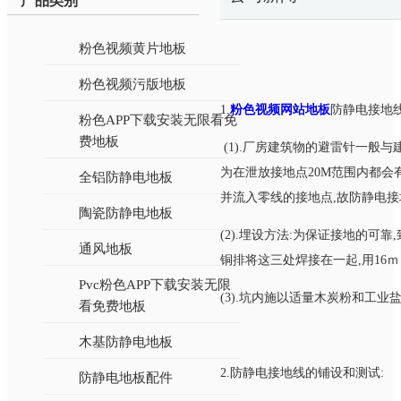
产品类别
粉色视频黄片地板
粉色视频污版地板
1.
粉色视频网站地板
防静电接地线
粉色APP下载安装无限看免
费地板
(1).厂房建筑物的避雷针一般
为在泄放接地点20M范围内都会
全铝防静电地板
并流入零线的接地点,故防静电接
陶瓷防静电地板
(2).埋设方法:为保证接地的可靠
通风地板
铜排将这三处焊接在一起,用16
Pvc粉色APP下载安装无限
(3).坑内施以适量木炭粉和工业盐
看免费地板
木基防静电地板
2.防静电接地线的铺设和测试:
防静电地板配件