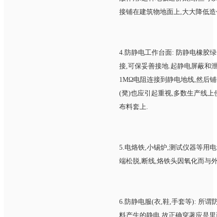
接铺在建筑物地面上,大大降低造
4.防静电工作台面: 防静电橡胶绿
接,可保妥善接地.起静电屏蔽和泄
1MΩ电阻连接到静电地线,然后铺
(凳)也应引起重视,多数生产线
布料套上.
5.电烙铁,小锡炉,测试仪器等
端松脱,断线,烙铁头因氧化而与
6.防静电服(衣,鞋,手套等):
料产生的静电.故正确穿著应是里