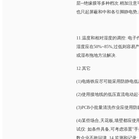
层─绝缘膜等多种档次.稍加注意可
也只起屏蔽和中和各引脚静电势,提供
11.温度和相对湿度的调控: 电
湿度应在50%~85%,过低则容
或湿布拖地方法解决.
12.其它
(1)电烙铁应尽可能采用防静电低
(2)使用接地线的低压直流电动起子
(3)PCB小批量清洗作业应使用
(4)某些场合,天花板,墙壁都应
试仪: 如条件具备,可考虑添置"
数企业不敢问津. 14.监测和记录