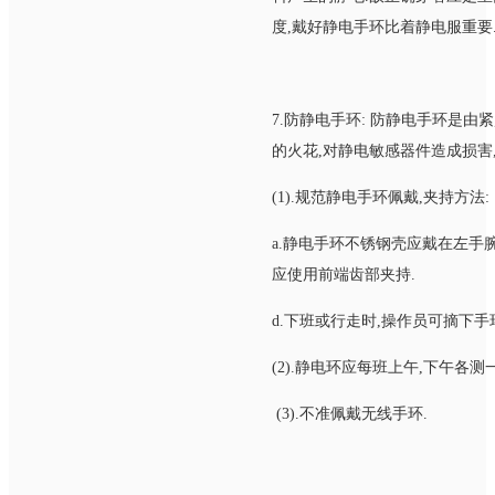
度,戴好静电手环比着静电服重要
7.防静电手环: 防静电手环是
的火花,对静电敏感器件造成损害
(1).规范静电手环佩戴,夹持方法:
a.静电手环不锈钢壳应戴在左手腕
应使用前端齿部夹持.
d.下班或行走时,操作员可摘下手
(2).静电环应每班上午,下午各
(3).不准佩戴无线手环.