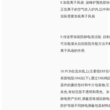
8.加装离子风扇: 波峰炉预热部
正负离子的空气吹入炉内,以中和
实际需要加装离子风扇.
9.传送带加装防静电清洁辊: 自
可乐瓶灌水后彷医院吊瓶方法不断
离子风扇的作用.
10.PCB在流水线上(主要指D
表面电阻106Ω以下),通过1MΩ
器件的廉价垫衬和中介包装物,它只是
灰色,有铝箔形不透明和黑色
静电势产生时,屏蔽层将感应静电
防护等级不同静电屏蔽包装材料的