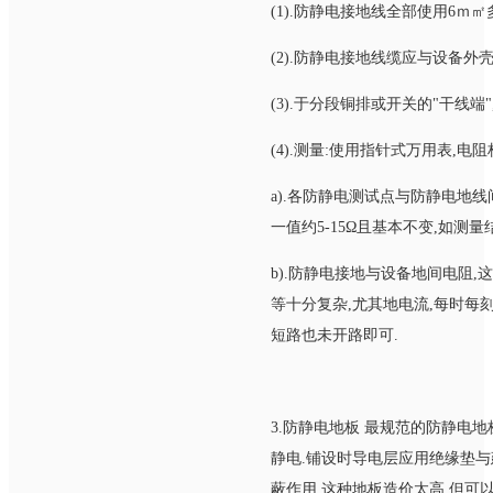
(1).防静电接地线全部使用6ｍ
(2).防静电接地线缆应与设备外
(3).于分段铜排或开关的"干线端"
(4).测量:使用指针式万用表,电阻
a).各防静电测试点与防静电地线
一值约5-15Ω且基本不变,如测
b).防静电接地与设备地间电阻
等十分复杂,尤其地电流,每时每
短路也未开路即可.
3.防静电地板 最规范的防静电
静电.铺设时导电层应用绝缘垫与
蔽作用.这种地板造价太高,但可