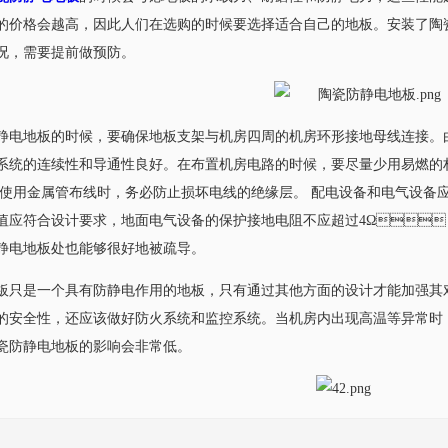
价格会越高，因此人们在选购的时候要选择适合自己的地板。安装了
，需要提前做预防。
电地板的时候，要确保地板支架与机房四周的机房环形接地母线连接。
的连续性和导通性良好。在布置机房电路的时候，要尽量少用易燃的材料
。 使用金属管布线时，务必防止损坏电线的绝缘层。 配电设备和电气设
电阻值应符合设计要求，地面电气设备的保护接地电阻不应超过4Ω
电地板处也能够很好地被疏导。
只是一个具有防静电作用的地板，只有通过其他方面的设计才能加强其对突发
全性，还应该做好防火系统和监控系统。当机房内出现高温等异常时
瓷防静电地板的影响会非常低。