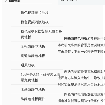
产品类别
粉色视频黄片地板
粉色视频污版地板
粉色APP下载安装无限看免
费地板
陶瓷防静电地板
通常被用于各
本次研究事件的背景是空调机太重导致
全铝防静电地板
节未清楚，下面一起来研究下陶
陶瓷防静电地板
通风地板
两块陶瓷防静电地板被翘起后
Pvc粉色APP下载安装无限
流没有办法流入大地中，导致
看免费地板
房的实际规划情况选用合适承压能力的
木基防静电地板
陶瓷防静电地板发生电源漏电事
防静电地板配件
漏电准备就可以预防烧毁事件发生