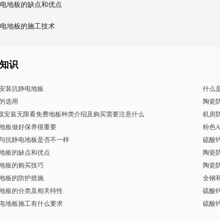
电地板的缺点和优点
电地板的施工技术
知识
安装抗静电地板
什么
的选用
陶瓷
下载安装无限看免费地板种类介绍及购买需要注意什么
机房
地板做好保养很重要
粉色A
与抗静电地板是否不一样
硫酸
地板的缺点和优点
陶瓷
地板的购买技巧
陶瓷
地板的防护措施
全钢
地板的分类及相关特性
硫酸
电地板施工有什么要求
硫酸