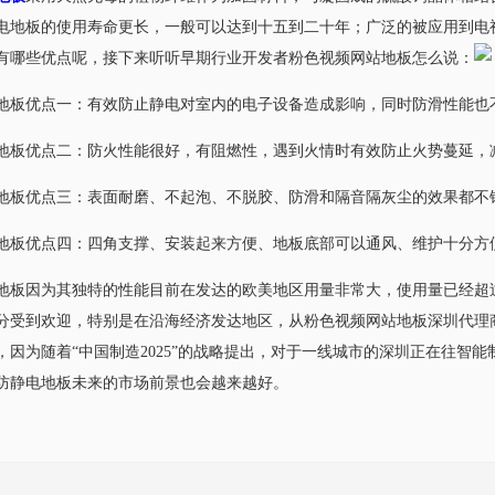
地板的使用寿命更长，一般可以达到十五到二十年；广泛的被应用到电视广播中
还有哪些优点呢，接下来听听早期行业开发者粉色视频网站地板怎么说：
板优点一：有效防止静电对室内的电子设备造成影响，同时防滑性能也不错
优点二：防火性能很好，有阻燃性，遇到火情时有效防止火势蔓延，
点三：表面耐磨、不起泡、不脱胶、防滑和隔音隔灰尘的效果都不错
优点四：四角支撑、安装起来方便、地板底部可以通风、维护十分方便
地板因为其独特的性能目前在发达的欧美地区用量非常大，使用量已经超过
十分受到欢迎，特别是在沿海经济发达地区，从粉色视频网站地板深圳代
，因为随着“中国制造2025”的战略提出，对于一线城市的深圳正在
酸钙防静电地板未来的市场前景也会越来越好。